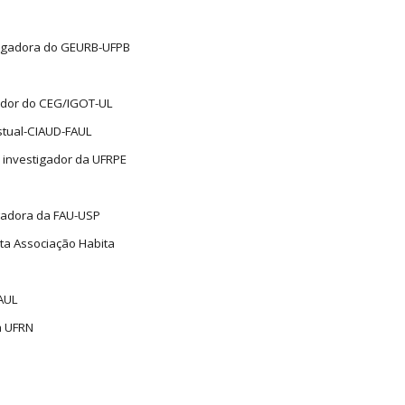
stigadora do GEURB-UFPB
gador do CEG/IGOT-UL
stual-CIAUD-FAUL
 investigador da UFRPE
igadora da FAU-USP
sta Associação Habita
FAUL
a UFRN