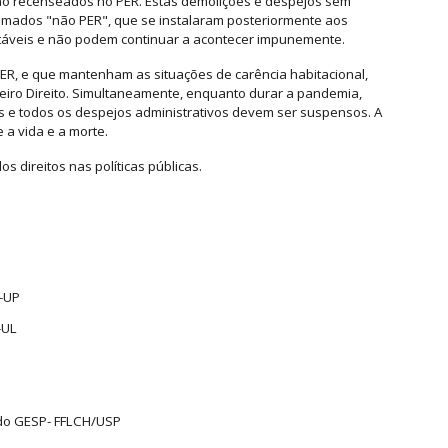
o recenseados no PER. Estas demolições e despejos sem
hamados "não PER", que se instalaram posteriormente aos
táveis e não podem continuar a acontecer impunemente.
ER, e que mantenham as situações de carência habitacional,
eiro Direito. Simultaneamente, enquanto durar a pandemia,
s e todos os despejos administrativos devem ser suspensos. A
 a vida e a morte.
s direitos nas políticas públicas.
A-UP
-UL
 do GESP- FFLCH/USP