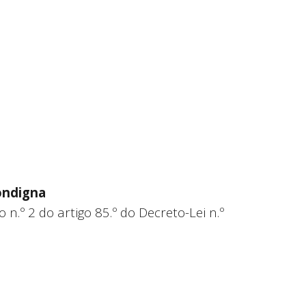
ip to main content
Skip to navigat
ondigna
n.º 2 do artigo 85.º do Decreto-Lei n.º