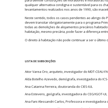
para demolir construções de moradores e moradoras nã
qualquer alternativa condigna e sustentável para os c
levantamentos realizados nos anos de 1990, são inacei
Neste sentido, todos os casos pendentes ao abrigo do P
devem transitar obrigatoriamente para o programa Prim
todas as demolições de alojamentos precários habitado
habitação, mesmo precária, pode fazer a diferença entre
O direito à habitação não pode continuar a ser o último do
LISTA DE SUBSCRIÇÕES
Aitor Varea Oro, arquiteto, investigador do MDT-CEAU-F
Alda Botelho Azevedo, demógrafa, investigadora do ICS
Ana Catarina Ferreira, doutoranda do CIES-IUL
Ana Estevens, geógrafa, investigadora do CEG/IGOT-UL
Ana Fani Alessandri Carlos, Professora e investigadora