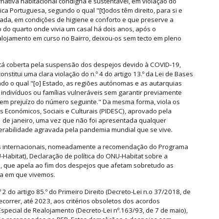
ativa habitacional condigna e sustentável, em violação do
ica Portuguesa, segundo o qual "[t]odos têm direito, para si e
ada, em condições de higiene e conforto e que preserve a
o do quarto onde vivia um casal há dois anos, após o
alojamento em curso no Bairro, deixou-os sem tecto em pleno
está coberta pela suspensão dos despejos devido à COVID-19,
nstitui uma clara violação do n.º 4 do artigo 13.º da Lei de Bases
ndo o qual "[o] Estado, as regiões autónomas e as autarquias
indivíduos ou famílias vulneráveis sem garantir previamente
 sem prejuízo do número seguinte." Da mesma forma, viola os
tos Económicos, Sociais e Culturais (PIDESC), aprovado pela
1 de janeiro, uma vez que não foi apresentada qualquer
lnerabilidade agravada pela pandemia mundial que se vive.
es internacionais, nomeadamente a recomendação do Programa
bitat), Declaração de política do ONU-Habitat sobre a
 que apela ao fim dos despejos que afetam sobretudo as
ca em que vivemos.
2 do artigo 85.º do Primeiro Direito (Decreto-Lei n.o 37/2018, de
ecorrer, até 2023, aos critérios obsoletos dos acordos
special de Realojamento (Decreto-Lei nº.163/93, de 7 de maio),