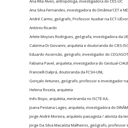
Ana Rita Alves, antropóloga, investigadora do CES-UC
Ana Silva Fernandes, investigadora do Dinâmia'CET e 
André Carmo, geógrafo, Professor Auxiliar na ECT-UÉvo
António Ricardo
Arlete Moyses Rodrigues, geógrafa, investigadora da U
Caterina Di Giovanni, arquiteta e doutoranda do CIES-IS
Eduardo Ascensão, geógrafo, investigador do CEG/IGO
Fabiana Pavel, arquiteta, investigadora do Gestual-CIA
Francielli Dalprá, doutoranda da FCSH-UNL
Gonçalo Antunes, geógrafo, professor e investigador n
Helena Roseta, arquiteta
Inês Bispo, arquiteta, mestranda no ISCTE-IUL.
Joana Pestana Lages, arquiteta, investigadora do DINÂM
Jorge André Moreira, arquiteto paisagista / ativista da t
Jorge Da Silva Macaísta Malheiros, geógrafo, professor