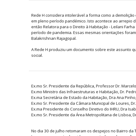
Rede H considera intolerável a forma como a demolição 
em pleno período pandémico. Isto acontece ao arrepio da
então Relatora para o Direito à Habitação - Leilani Farh
período de pandemia. Essas mesmas orientações foram po
Balakrishnan Rajagopal.
A Rede H produziu um documento sobre este assunto que
social.
Ex.mo Sr. Presidente da República, Professor Dr. Marcel
Ex.mo Ministro das Infraestruturas e Habitação, Dr. Ped
Ex.ma Secretária de Estado da Habitação, Dra Ana Pinho
Ex.mo Sr. Presidente da Câmara Municipal de Loures, Dr
Ex.ma Presidente do Conselho Diretivo do IHRU, Dra Isab
Ex.mo Sr. Presidente da Área Metropolitana de Lisboa, 
No dia 30 de julho retomaram os despejos no Bairro da 