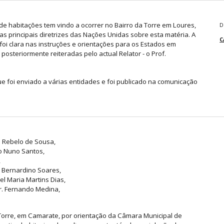
de habitações tem vindo a ocorrer no Bairro da Torre em Loures,
D
s principais diretrizes das Nações Unidas sobre esta matéria. A
C
a foi clara nas instruções e orientações para os Estados em
steriormente reiteradas pelo actual Relator - o Prof.
 foi enviado a várias entidades e foi publicado na comunicação
o Rebelo de Sousa,
ro Nuno Santos,
,
. Bernardino Soares,
el Maria Martins Dias,
Dr. Fernando Medina,
Torre, em Camarate, por orientação da Câmara Municipal de