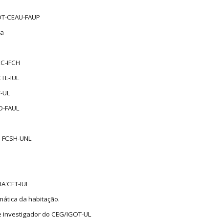
MDT-CEAU-FAUP
ra
EC-IFCH
CTE-IUL
T-UL
UD-FAUL
a FCSH-UNL
IA'CET-IUL
emática da habitação.
 e investigador do CEG/IGOT-UL