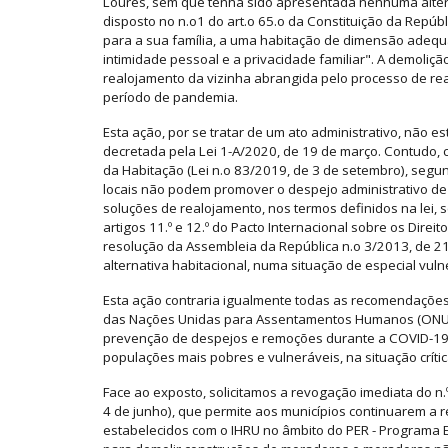
Loures, sem que tenha sido apresentada nenhuma altern
disposto no n.o1 do art.o 65.o da Constituição da Repúbl
para a sua família, a uma habitação de dimensão adequ
intimidade pessoal e a privacidade familiar". A demoliçã
realojamento da vizinha abrangida pelo processo de re
período de pandemia.
Esta ação, por se tratar de um ato administrativo, não 
decretada pela Lei 1-A/2020, de 19 de março. Contudo, co
da Habitação (Lei n.o 83/2019, de 3 de setembro), segu
locais não podem promover o despejo administrativo de 
soluções de realojamento, nos termos definidos na lei,
artigos 11.º e 12.º do Pacto Internacional sobre os Direi
resolução da Assembleia da República n.o 3/2013, de 2
alternativa habitacional, numa situação de especial vu
Esta ação contraria igualmente todas as recomendaçõ
das Nações Unidas para Assentamentos Humanos (ONU-Ha
prevenção de despejos e remoções durante a COVID-19,
populações mais pobres e vulneráveis, na situação críti
Face ao exposto, solicitamos a revogação imediata do n.º 
4 de junho), que permite aos municípios continuarem a r
estabelecidos com o IHRU no âmbito do PER - Programa E