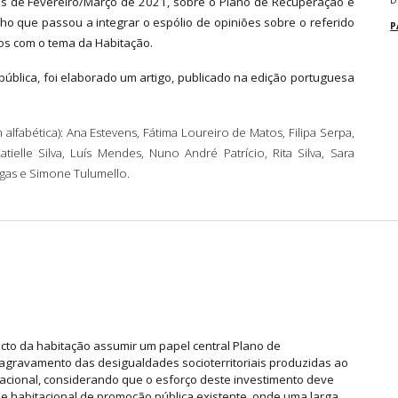
ês de Fevereiro/Março de 2021, sobre o Plano de Recuperação e
D
ho que passou a integrar o espólio de opiniões sobre o referido
P
os com o tema da Habitação.
ública, foi elaborado um artigo, publicado na edição portuguesa
fabética): Ana Estevens, Fátima Loureiro de Matos, Filipa Serpa,
ielle Silva, Luís Mendes, Nuno André Patrício, Rita Silva, Sara
iegas e Simone Tulumello.
acto da habitação assumir um papel central Plano de
 agravamento das desigualdades socioterritoriais produzidas ao
nacional, considerando que o esforço deste investimento deve
ue habitacional de promoção pública existente, onde uma larga