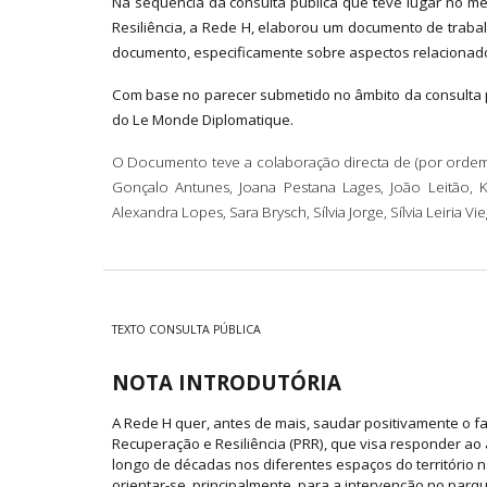
Na sequência da consulta pública que teve lugar no m
Resiliência, a Rede H, elaborou um documento de trabal
documento, especificamente sobre aspectos relacionad
Com base no parecer submetido no âmbito da consulta p
do Le Monde Diplomatique.
O Documento teve a colaboração directa de (por ordem al
Gonçalo Antunes, Joana Pestana Lages, João Leitão, Kat
Alexandra Lopes, Sara Brysch, Sílvia Jorge, Sílvia Leiria V
TEXTO CONSULTA PÚBLICA
NOTA INTRODUTÓRIA
A Rede H quer, antes de mais, saudar positivamente o f
Recuperação e Resiliência (PRR), que visa responder ao
longo de décadas nos diferentes espaços do território 
orientar-se, principalmente, para a intervenção no parq