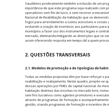
Saudámos positivamente também a inclusão de um progr
importância de que este programa seja realizado com p
operadores sem fim de lucro, e sem recorrer a mecanis
Nacional de Reabilitação da Habitação que se demonstra
fogos para arrendamento a custos acessíveis e sociais a 
excluindo a criação de incentivos aos particulares par
municípios a fazer uso dos instrumentos legais e contra
mercado, eliminando/mitigando as distorções que se ve
assim oferecendo resposta em tempo útil a quem procur
2. QUESTÕES TRANSVERSAIS
2.1. Modelos de promoção e de tipologias de habi
Todas as medidas propostas têm por base reforçar o pa
reabilitação e realojamento. Neste quadro, propõe-se qu
dessas operações por PMEs de capital nacional. Ao me
habitação distintas das inscritas no mercado livre, nom
sem fins lucrativos como agentes promotores e executor
através de programas de formação e acompanhamento d
gestão, criando programas de formação e incentivo de in