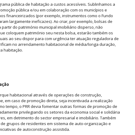
ama pública de habitação a custos acessíveis. Sublinhamos a
romoção pública e/ou em colaboração com os municípios e
mos financeirizados (por exemplo, instrumentos como o Fundo
ram largamente ineficazes). Ao criar, por exemplo, bolsas de
partir do património municipal imobiliário disperso, não
a que coloquem património seu nesta bolsa, estarão também os
tuais ao seu dispor para com urgência ter atuação reguladora de
rificam no arrendamento habitacional de média/longa duração,
a habitação.
tação
rque habitacional através de operações de construção,
e, em caso de promoção direta, seja incentivada a realização
smo tempo, o PRR devia fomentar outras formas de promoção de
eadamente privilegiando os setores da economia social e solidária
es, em detrimento do sector empresarial e imobiliário. Também
e grupos de residentes em sistema de auto-organização e
iciativas de autoconstrução assistida.