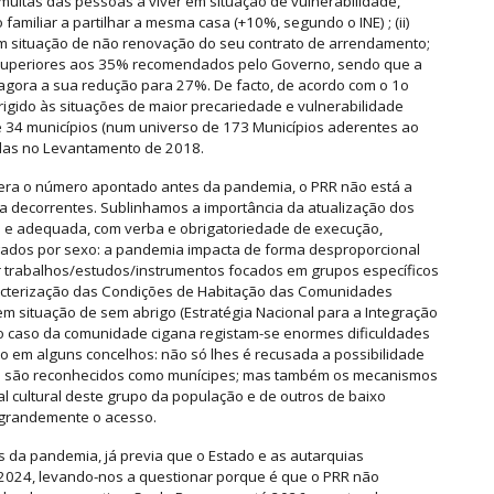
uitas das pessoas a viver em situação de vulnerabilidade,
amiliar a partilhar a mesma casa (+10%, segundo o INE) ; (ii)
em situação de não renovação do seu contrato de arrendamento;
to superiores aos 35% recomendados pelo Governo, sendo que a
agora a sua redução para 27%. De facto, de acordo com o 1o
irigido às situações de maior precariedade e vulnerabilidade
de 34 municípios (num universo de 173 Municípios aderentes ao
adas no Levantamento de 2018.
l era o número apontado antes da pandemia, o PRR não está a
la decorrentes. Sublinhamos a importância da atualização dos
a e adequada, com verba e obrigatoriedade de execução,
gados por sexo: a pandemia impacta de forma desproporcional
ar trabalhos/estudos/instrumentos focados em grupos específicos
acterização das Condições de Habitação das Comunidades
m situação de sem abrigo (Estratégia Nacional para a Integração
o caso da comunidade cigana registam-se enormes dificuldades
ão em alguns concelhos: não só lhes é recusada a possibilidade
ão são reconhecidos como munícipes; mas também os mecanismos
al cultural deste grupo da população e de outros de baixo
m grandemente o acesso.
 da pandemia, já previa que o Estado e as autarquias
 2024, levando-nos a questionar porque é que o PRR não