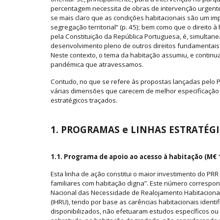
percentagem necessita de obras de intervenção urgente
se mais claro que as condições habitacionais são um imp
segregação territorial” (p. 45); bem como que o direito
pela Constituição da República Portuguesa, é, simultan
desenvolvimento pleno de outros direitos fundamentais 
Neste contexto, o tema da habitação assumiu, e continua 
pandémica que atravessamos.
Contudo, no que se refere às propostas lançadas pelo PR
várias dimensões que carecem de melhor especificação
estratégicos traçados.
1. PROGRAMAS e LINHAS ESTRATÉG
1.1. Programa de apoio ao acesso à habitação (M€ 
Esta linha de ação constitui o maior investimento do PRR
familiares com habitação digna”. Este número corresp
Nacional das Necessidade de Realojamento Habitacional 
(IHRU), tendo por base as carências habitacionais identi
disponibilizados, não efetuaram estudos específicos ou