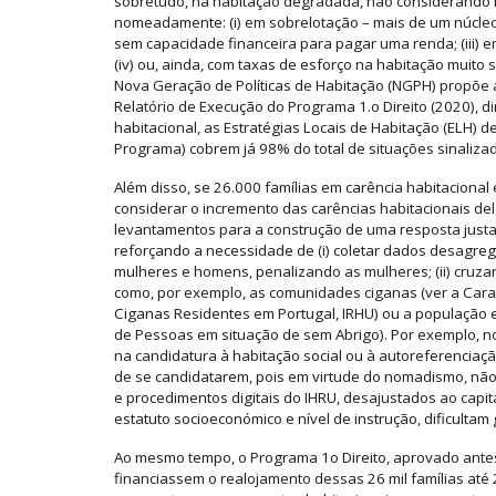
sobretudo, na habitação degradada, não considerando m
nomeadamente: (i) em sobrelotação – mais de um núcleo f
sem capacidade financeira para pagar uma renda; (iii) 
(iv) ou, ainda, com taxas de esforço na habitação mui
Nova Geração de Políticas de Habitação (NGPH) propõe 
Relatório de Execução do Programa 1.o Direito (2020), d
habitacional, as Estratégias Locais de Habitação (ELH) 
Programa) cobrem já 98% do total de situações sinaliz
Além disso, se 26.000 famílias em carência habitaciona
considerar o incremento das carências habitacionais de
levantamentos para a construção de uma resposta just
reforçando a necessidade de (i) coletar dados desagre
mulheres e homens, penalizando as mulheres; (ii) cruz
como, por exemplo, as comunidades ciganas (ver a Car
Ciganas Residentes em Portugal, IRHU) ou a população e
de Pessoas em situação de sem Abrigo). Por exemplo, n
na candidatura à habitação social ou à autoreferenciaç
de se candidatarem, pois em virtude do nomadismo, n
e procedimentos digitais do IHRU, desajustados ao capit
estatuto socioeconómico e nível de instrução, dificulta
Ao mesmo tempo, o Programa 1o Direito, aprovado antes
financiassem o realojamento dessas 26 mil famílias até