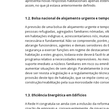
apresenta novas respostas habitacionais apenas esten
assim, no que já estava anteriormente definido.
1.2. Bolsa nacional de alojamento urgente e tempo
A previsão de uma bolsa de alojamento urgente e tempor
pessoas refugiadas, agregados familiares nómadas, víti
em habitações indignas e, acrescentaríamos nós, muita
necessária e fundamental. Não se compreende, porém, 
abrange funcionários, agentes e demais servidores do Es
segurança a exercer funções em regime de destacamento
habitação a estes grupos, todavia este deverá fazê-lo a
programa relativo a necessidades imprevisíveis. Ao me
suporte imediato a núcleos familiares em risco ou eminê
aumentar situações de sem abrigo. Paralelamente à cri
deve ser revista a legislação e a regulamentação técnica 
provisão deste tipo de habitação, que se impõe como ur
construção/reabilitação pela sua morosidade não conse
1.3. Eficiência Energética em Edifícios
A Rede H congratula-se ainda com a inclusão da reforma d
criação de emprego e, consequentemente, de riqueza ec