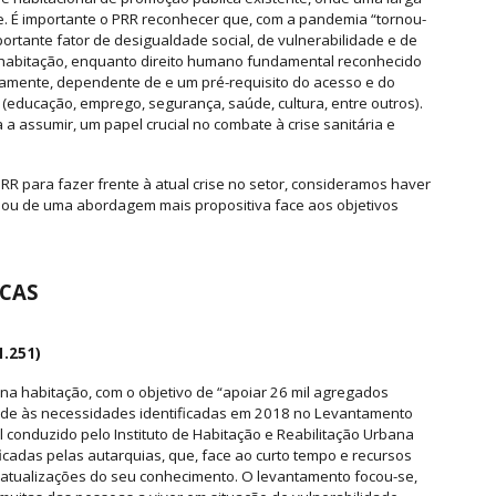
. É importante o PRR reconhecer que, com a pandemia “tornou-
ortante fator de desigualdade social, de vulnerabilidade e de
 à habitação, enquanto direito humano fundamental reconhecido
eamente, dependente de e um pré-requisito do acesso e do
(educação, emprego, segurança, saúde, cultura, entre outros).
a assumir, um papel crucial no combate à crise sanitária e
R para fazer frente à atual crise no setor, consideramos haver
 ou de uma abordagem mais propositiva face aos objetivos
ICAS
1.251)
 na habitação, com o objetivo de “apoiar 26 mil agregados
onde às necessidades identificadas em 2018 no Levantamento
conduzido pelo Instituto de Habitação e Reabilitação Urbana
ficadas pelas autarquias, que, face ao curto tempo e recursos
 atualizações do seu conhecimento. O levantamento focou-se,