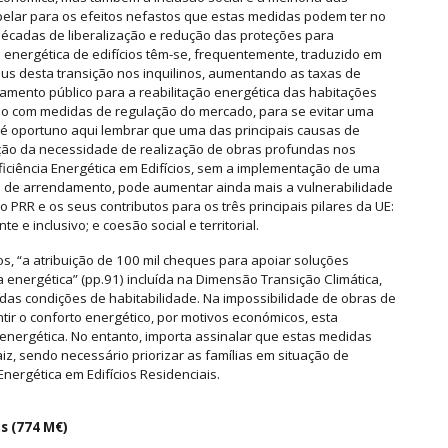
pelar para os efeitos nefastos que estas medidas podem ter no
écadas de liberalização e redução das proteções para
o energética de edifícios têm-se, frequentemente, traduzido em
us desta transição nos inquilinos, aumentando as taxas de
ciamento público para a reabilitação energética das habitações
do com medidas de regulação do mercado, para se evitar uma
s, é oportuno aqui lembrar que uma das principais causas de
ação da necessidade de realização de obras profundas nos
Eficiência Energética em Edifícios, sem a implementação de uma
do de arrendamento, pode aumentar ainda mais a vulnerabilidade
PRR e os seus contributos para os três principais pilares da UE:
e e inclusivo; e coesão social e territorial.
os, “a atribuição de 100 mil cheques para apoiar soluções
 energética” (pp.91) incluída na Dimensão Transição Climática,
as condições de habitabilidade. Na impossibilidade de obras de
r o conforto energético, por motivos económicos, esta
nergética. No entanto, importa assinalar que estas medidas
, sendo necessário priorizar as famílias em situação de
nergética em Edifícios Residenciais.
is (774 M€)