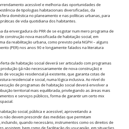
 arrendamento acessível e melhoria das oportunidades de
istência de tipologias habitacionais diversificadas, da
fera doméstica no planeamento e nas políticas urbanas, para
 práticas de vida quotidiana dos habitantes.
ama da envergadura do PRR de se esgotar num mero programa de
de construção nova massificada de habitação social, em
a da reabilitação urbana, como previsto pela NGPH – alguns
ento (PER) nos anos 90 e longamente falados na literatura
ferta de habitação social deverá ser articulado com programas
 produção (já não necessariamente de nova construção) e
to de vocação residencial já existente, que garanta cotas de
stura residencial e social, numa lógica inclusiva. Ao nível do
execução de programas de habitação social deverá envolver a
buição territorial mais equilibrada, privilegiando as áreas mais
entos e serviços públicos, forma de garantir um certo mix
spacial.
abitação social, pública e acessível, aproveitando a
pios não devem prescindir das medidas que permitam
, incluindo, quando necessário, instrumentos como os direitos de
es assistem, bem como de facilitação do usucapião, em situações