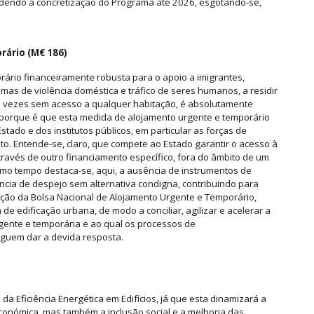
dendo a concretização do Programa até 2026, esgotando-se,
rário (M€ 186)
ário financeiramente robusta para o apoio a imigrantes,
mas de violência doméstica e tráfico de seres humanos, a residir
s vezes sem acesso a qualquer habitação, é absolutamente
porque é que esta medida de alojamento urgente e temporário
tado e dos institutos públicos, em particular as forças de
. Entende-se, claro, que compete ao Estado garantir o acesso à
través de outro financiamento específico, fora do âmbito de um
smo tempo destaca-se, aqui, a ausência de instrumentos de
ncia de despejo sem alternativa condigna, contribuindo para
ação da Bolsa Nacional de Alojamento Urgente e Temporário,
de edificação urbana, de modo a conciliar, agilizar e acelerar a
gente e temporária e ao qual os processos de
guem dar a devida resposta.
a Eficiência Energética em Edifícios, já que esta dinamizará a
onómica, mas também a inclusão social e a melhoria das