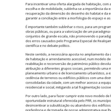
Para incentivar uma oferta alargada de habitação, com
escolha e de mobilidade, sublinha-se a importância da ex
recuperação da dimensão do desenho do habitat e da es
garantir a conciliação entre a morfologia do espaço e as
É importante também sublinhar o risco, para um progr
obras públicas, ou para a valorização de um paradigma 
conjuntos de grande escala, não promovendo o paradigm
dos erros causados pelo Programa Especial de Realojam
científica e no debate político.
Neste sentido, a necessária aposta no ampliamento da o
de habitação e arrendamento acessível, num modelo de
reabilitação e reconversão de património público devolu
atribuição a diferentes grupos sociais, permitindo uma mi
planeamento urbano e de licenciamento urbanístico, a 
cedência de terrenos ou edifícios públicos com uma distri
consolidadas da cidade, com um melhor acesso a equipam
residencial e social, mitigando a tal fragmentação socioe
Por outro lado, para fazer cumprir este novo modelo de h
oportunidade estrutural oferecida pelo PRR, os municí
desincentivar a subutilização ou abandono dos edifícios
preferência e de tomada de posse administrativa que lh