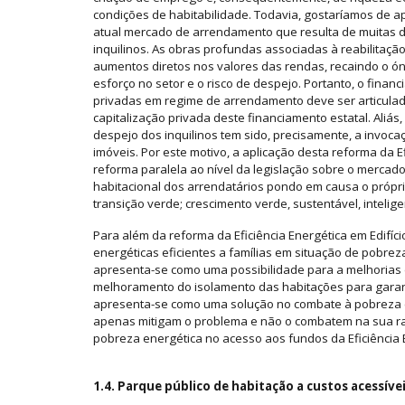
condições de habitabilidade. Todavia, gostaríamos de a
atual mercado de arrendamento que resulta de muitas d
inquilinos. As obras profundas associadas à reabilitaçã
aumentos diretos nos valores das rendas, recaindo o ón
esforço no setor e o risco de despejo. Portanto, o finan
privadas em regime de arrendamento deve ser articula
capitalização privada deste financiamento estatal. Aliá
despejo dos inquilinos tem sido, precisamente, a invoc
imóveis. Por este motivo, a aplicação desta reforma da 
reforma paralela ao nível da legislação sobre o merca
habitacional dos arrendatários pondo em causa o próprio 
transição verde; crescimento verde, sustentável, inteligent
Para além da reforma da Eficiência Energética em Edifíci
energéticas eficientes a famílias em situação de pobreza
apresenta-se como uma possibilidade para a melhorias d
melhoramento do isolamento das habitações para garanti
apresenta-se como uma solução no combate à pobreza e
apenas mitigam o problema e não o combatem na sua raiz
pobreza energética no acesso aos fundos da Eficiência E
1.4. Parque público de habitação a custos acessíve