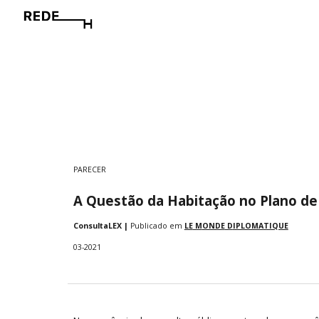
Sk
PARECER
A Questão da Habitação no Plano de 
ConsultaLEX
|
Publicado em
LE
M
ONDE
D
IPLOMATIQUE
03
-
2021