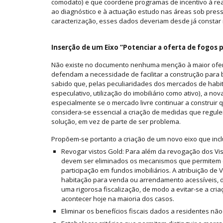
comodato) e que coordene programas de incentivo à rea
ao diagnóstico e à actuação estudo nas áreas sob pre
caracterização, esses dados deveriam desde já constar n
Inserção de um Eixo “Potenciar a oferta de fogos 
Não existe no documento nenhuma menção à maior ofert
defendam a necessidade de facilitar a construção para ba
sabido que, pelas peculiaridades dos mercados de habita
especulativo, utilização do imobiliário como ativo), a n
especialmente se o mercado livre continuar a construir
considera-se essencial a criação de medidas que regulem
solução, em vez de parte de ser problema.
Propõem-se portanto a criação de um novo eixo que incl
Revogar vistos Gold: Para além da revogação dos Vist
devem ser eliminados os mecanismos que permitem con
participação em fundos imobiliários. A atribuição d
habitação para venda ou arrendamento acessíveis,
uma rigorosa fiscalização, de modo a evitar-se a cri
acontecer hoje na maioria dos casos.
Eliminar os benefícios fiscais dados a residentes não