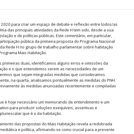
2020 para criar um espaço de debate e reflexão entre todos/as
Uma das principais atividades da Rede H tem sido, desde a sua
lação e de políticas públicas. Este comentário, em particular,
articipação pública da primeira proposta do Programa Nacional
 da Rede H no grupo de trabalho parlamentar sobre habitação
 Programa Mais Habitação.
 primeiras duas, identificamos alguns erros e omissões da
itação e o que entendemos serem as necessidades de um
ugerimos que sejam integradas medidas que consideramos
lmente, na quarta, analisamos pontualmente as medidas do PNH.
previamente às medidas anunciadas recentemente e compiladas
 que é hoje necessário um memorando de entendimento e um
ativo para produzir soluções exequíveis, assertivas e
luriescalar que é o da habitação.
nçamento das propostas do Mais Habitação revela a redobrada
ediática e política, afirmando-se como crucial para a presente