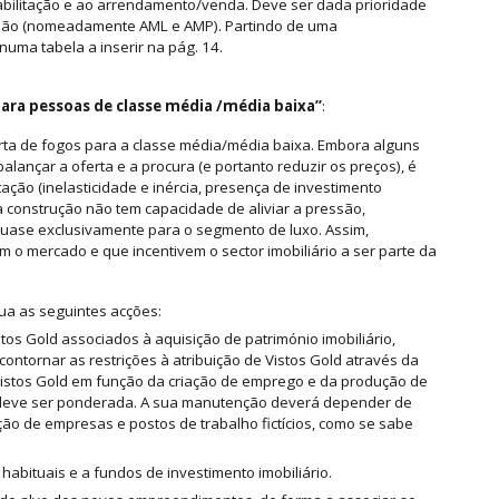
bilitação e ao arrendamento/venda. Deve ser dada prioridade
ssão (nomeadamente AML e AMP). Partindo de uma
uma tabela a inserir na pág. 14.
para pessoas de classe média /média baixa”
:
a de fogos para a classe média/média baixa. Embora alguns
lançar a oferta e a procura (e portanto reduzir os preços), é
ção (inelasticidade e inércia, presença de investimento
ova construção não tem capacidade de aliviar a pressão,
 quase exclusivamente para o segmento de luxo. Assim,
 o mercado e que incentivem o sector imobiliário a ser parte da
ua as seguintes acções:
os Gold associados à aquisição de património imobiliário,
tornar as restrições à atribuição de Vistos Gold através da
e Vistos Gold em função da criação de emprego e da produção de
 deve ser ponderada. A sua manutenção deverá depender de
ação de empresas e postos de trabalho fictícios, como se sabe
 habituais e a fundos de investimento imobiliário.