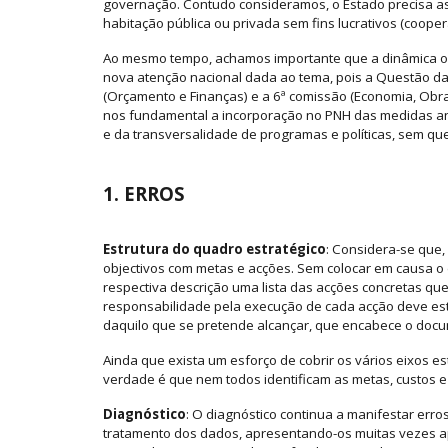
governação. Contudo consideramos, o Estado precisa as
habitação pública ou privada sem fins lucrativos (cooper
Ao mesmo tempo, achamos importante que a dinâmica org
nova atenção nacional dada ao tema, pois a Questão da 
(Orçamento e Finanças) e a 6ª comissão (Economia, Obr
nos fundamental a incorporação no PNH das medidas anu
e da transversalidade de programas e políticas, sem que
1. ERROS
Estrutura do quadro estratégico
: Considera-se que,
objectivos com metas e acções. Sem colocar em causa o
respectiva descrição uma lista das acções concretas qu
responsabilidade pela execução de cada acção deve estar
daquilo que se pretende alcançar, que encabece o doc
Ainda que exista um esforço de cobrir os vários eixos es
verdade é que nem todos identificam as metas, custos 
Diagnóstico
: O diagnóstico continua a manifestar erro
tratamento dos dados, apresentando-os muitas vezes ape