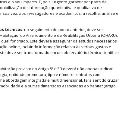
as e o seu impacto. É, pois, urgente garantir por parte da
nibilização de informação quantitativa e qualitativa de
r sua vez, aos investigadores e académicos, a recolha, análise e
os técnicos
: no seguimento do ponto anterior, deve ser
 Habitação, do Arrendamento e da Reabilitação Urbana (OHARU),
 qual for criado. Este deverá assegurar os estudos necessários
ação online, incluindo informação relativa às verbas gastas e
ste deve ser transformado em um observatório técnico-científico
abitação previsto no Artigo 5º n.º 3 deverá não apenas indicar
logia, entidade promotora, tipo e número contratos com
uma abordagem integrada e multidimensional, fará sentido cruzar
 à mobilidade e a outras dimensões associadas ao habitat (artigo