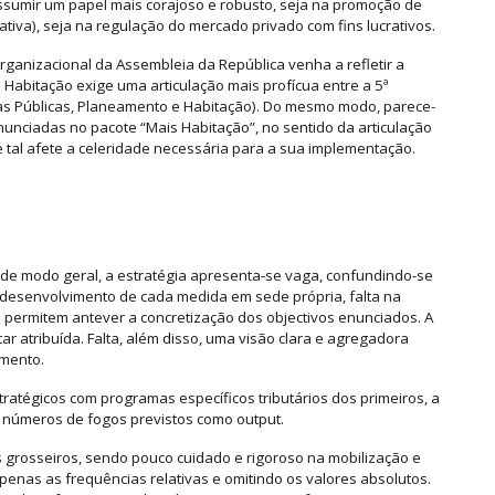
sumir um papel mais corajoso e robusto, seja na promoção de
ativa), seja na regulação do mercado privado com fins lucrativos.
anizacional da Assembleia da República venha a refletir a
Habitação exige uma articulação mais profícua entre a 5ª
as Públicas, Planeamento e Habitação). Do mesmo modo, parece-
nciadas no pacote “Mais Habitação”, no sentido da articulação
 tal afete a celeridade necessária para a sua implementação.
 de modo geral, a estratégia apresenta-se vaga, confundindo-se
 desenvolvimento de cada medida em sede própria, falta na
e permitem antever a concretização dos objectivos enunciados. A
 atribuída. Falta, além disso, uma visão clara e agregadora
umento.
tratégicos com programas específicos tributários dos primeiros, a
e números de fogos previstos como output.
s grosseiros, sendo pouco cuidado e rigoroso na mobilização e
nas as frequências relativas e omitindo os valores absolutos.