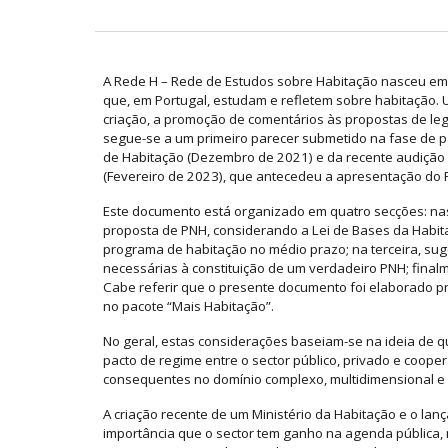
A Rede H – Rede de Estudos sobre Habitação nasceu em 
que, em Portugal, estudam e refletem sobre habitação. 
criação, a promoção de comentários às propostas de legis
segue-se a um primeiro parecer submetido na fase de p
de Habitação (Dezembro de 2021) e da recente audição
(Fevereiro de 2023), que antecedeu a apresentação do
Este documento está organizado em quatro secções: nas
proposta de PNH, considerando a Lei de Bases da Hab
programa de habitação no médio prazo; na terceira, s
necessárias à constituição de um verdadeiro PNH; fina
Cabe referir que o presente documento foi elaborado 
no pacote “Mais Habitação”.
No geral, estas considerações baseiam-se na ideia de
pacto de regime entre o sector público, privado e cooper
consequentes no domínio complexo, multidimensional e p
A criação recente de um Ministério da Habitação e o la
importância que o sector tem ganho na agenda pública, m