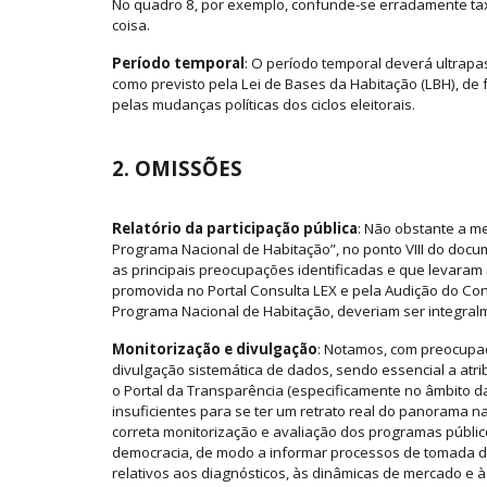
No quadro 8, por exemplo, confunde-se erradamente ta
coisa.
Período temporal
: O período temporal deverá ultrapa
como previsto pela Lei de Bases da Habitação (LBH), de
pelas mudanças políticas dos ciclos eleitorais.
2. OMISSÕES
Relatório da participação pública
: Não obstante a m
Programa Nacional de Habitação”, no ponto VIII do docu
as principais preocupações identificadas e que levaram a
promovida no Portal Consulta LEX e pela Audição do Co
Programa Nacional de Habitação, deveriam ser integral
Monitorização e divulgação
: Notamos, com preocupa
divulgação sistemática de dados, sendo essencial a atri
o Portal da Transparência (especificamente no âmbito d
insuficientes para se ter um retrato real do panorama 
correta monitorização e avaliação dos programas público
democracia, de modo a informar processos de tomada de 
relativos aos diagnósticos, às dinâmicas de mercado e