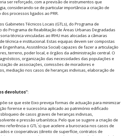
ia ser reforçado, com a previsão de instrumentos que
ia, considerando-se de particular importância a criação de
o dos processos ligados ao PRR.
os Gabinetes Técnicos Locais (GTLs), do Programa de
ito do Programa de Reabilitação de Áreas Urbanas Degradadas
ssoria técnica vinculadas ao IRHU mas alocadas a câmaras
ade técnica e institucional. Estas equipas devem ser compostas
a e Engenharia, Assistência Social) capazes de fazer a articulação
es, terreno, poder local, e órgãos da administração central. O
iagnósticos, organização das necessidades das populações e
nização de associações, comissões de moradores e
s, mediação nos casos de heranças indivisas, elaboração de
os devolutos”
:
ropõe-se que este Eixo preveja formas de actuação para minimizar
ção forense e sucessória aplicado ao património edificado
esbloqueio de casos graves de heranças indivisas,
olvente e pressão urbanística. Pelo que se sugere a criação de
o referência o GTL ́s) que acelere a burocracia nos casos de
ados e cooperativas (direito de superfície, contratos de