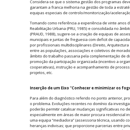
Considera-se que o sistema gestão dos programas dever
garantam a franca melhoria na gestão de toda a estratég
equipas especiais de controlo/monitorização/aceleraçã
Tomando como referência a experiência de vinte anos d
Reabilitação Urbana (PRU, 1985) e consolidada no âmb
(PRAUD, 1988), sugere-se a criação de equipas de asse
municipais e juntas de freguesia com deficit de capacid
por profissionais multidisciplinares (Direito, Arquitectur
entre as populações, associações e coletivos de morador
âmbito do trabalho passaria pela complementação de d
promoção da participação organizada (incentivo a orga
cooperativas), instrução e acompanhamento de processo
projetos, etc.
Inserção de um Eixo “Conhecer e minimizar os fog
Para além do diagnóstico referido no ponto anterior, p
o problema. Evoluções recentes no domínio da investiga
poderão permitir catalisar mudanças significativas no d
especialmente em áreas de maior procura residencial ins
uma equipa “mediadora” (assessoria técnica, usando com
heranças indivisas; que proporcione parcerias entre priv