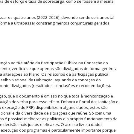
xa de esforço e taxa de sobrecarga, como se fossem a mesma
ssar os quatro anos (2022-2026), devendo ser de seis anos tal
 forma a ultrapassar constrangimentos conjunturais gerados
enção ao “Relatório da Participação Pública na Conceção do
mento, verifica-se que apenas são divulgadas de forma genérica
 alterações ao Plano. Os relatórios da participação pública
nselho Nacional de Habitação, aquando da conceção do
mente divulgados (resultados, conclusões e recomendações).
ção, que o documento é omisso no que toca à monitorização e
buição de verba para esse efeito. Embora o Portal da Habitação e
a execução do PRR) disponibilizem alguns dados, estes são
nacional e da diversidade de situações que reúne. Só com uma
s é possível melhorar as políticas e o próprio funcionamento da
decisão mais justos e eficazes. O acesso livre a dados
 à execução dos programas é particularmente importante porque