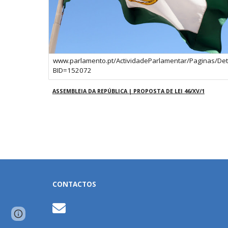
www.parlamento.pt/ActividadeParlamentar/Paginas/Deta
BID=152072
ASSEMBLEIA DA REPÚBLICA | PROPOSTA DE LEI 46/XV/1
CONTACTOS
Google Sites
Report abuse